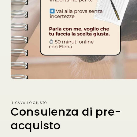
Apri
contenuti
multimediali
1
in
IL CAVALLO GIUSTO
finestra
Consulenza di pre-
modale
acquisto