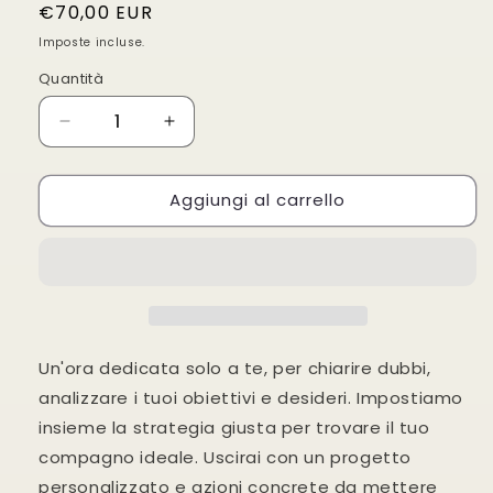
Prezzo
€70,00 EUR
di
Imposte incluse.
listino
Quantità
Quantità
Diminuisci
Aumenta
quantità
quantità
per
per
Aggiungi al carrello
Consulenza
Consulenza
di
di
pre-
pre-
acquisto
acquisto
Un'ora dedicata solo a te, per chiarire dubbi,
analizzare i tuoi obiettivi e desideri. Impostiamo
insieme la strategia giusta per trovare il tuo
compagno ideale.
Uscirai con un progetto
personalizzato e azioni concrete da mettere